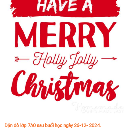
Dặn dò lớp 7A0 sau buổi học ngày 26-12- 2024.