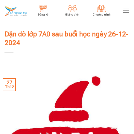
Skip
to
Đăng ký
Giảng viên
Chương trình
content
Dặn dò lớp 7A0 sau buổi học ngày 26-12-
2024
27
Th12