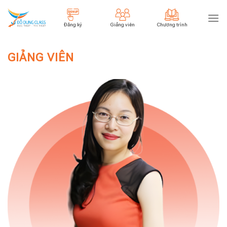
Skip
to
Đăng ký
Giảng viên
Chương trình
content
GIẢNG VIÊN