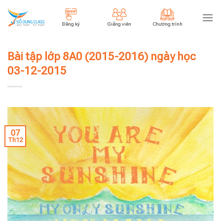
Skip
to
Đăng ký
Giảng viên
Chương trình
content
Bài tập lớp 8A0 (2015-2016) ngày học
03-12-2015
07
Th12