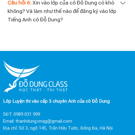
Câu hỏi 6:
Xin vào lớp của cô Đỗ Dung có khó
không? Và làm như thế nào để đăng ký vào lớp
Tiếng Anh cô Đỗ Dung?
Lớp Luyện thi vào cấp 3 chuyên Anh của cô Đỗ Dung
SĐT:
0989 031 999
Email:
thanhdung.nnqg@gmail.com
Địa chỉ: Số 3, ngõ 145, Trần Hữu Tước, Đống Đa, Hà Nội