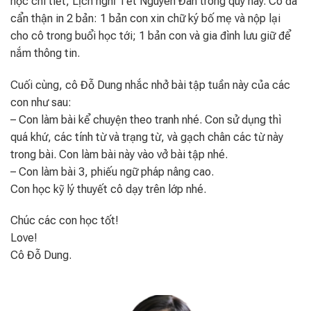
học chi tiết, Lịch nghỉ Tết Nguyên Đán trong quý này. Cô đã
cẩn thận in 2 bản: 1 bản con xin chữ ký bố mẹ và nộp lại
cho cô trong buổi học tới; 1 bản con và gia đình lưu giữ để
nắm thông tin.
Cuối cùng, cô Đỗ Dung nhắc nhở bài tập tuần này của các
con như sau:
– Con làm bài kể chuyện theo tranh nhé. Con sử dụng thì
quá khứ, các tính từ và trạng từ, và gạch chân các từ này
trong bài. Con làm bài này vào vở bài tập nhé.
– Con làm bài 3, phiếu ngữ pháp nâng cao.
Con học kỹ lý thuyết cô dạy trên lớp nhé.
Chúc các con học tốt!
Love!
Cô Đỗ Dung.