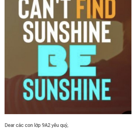
Dear các con lớp 9A2 yêu quý,