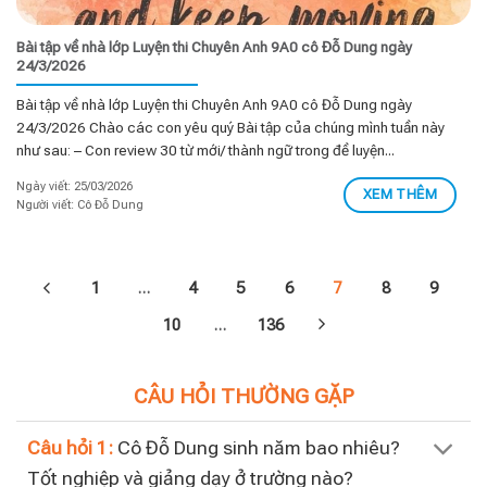
Bài tập về nhà lớp Luyện thi Chuyên Anh 9A0 cô Đỗ Dung ngày
24/3/2026
Bài tập về nhà lớp Luyện thi Chuyên Anh 9A0 cô Đỗ Dung ngày
24/3/2026 Chào các con yêu quý Bài tập của chúng mình tuần này
như sau: – Con review 30 từ mới/ thành ngữ trong đề luyện...
Ngày viết: 25/03/2026
XEM THÊM
Người viết: Cô Đỗ Dung
1
…
4
5
6
7
8
9
10
…
136
CÂU HỎI THƯỜNG GẶP
Câu hỏi 1:
Cô Đỗ Dung sinh năm bao nhiêu?
Tốt nghiệp và giảng dạy ở trường nào?