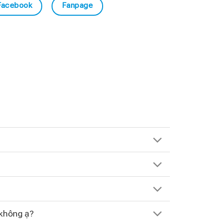
Facebook
Fanpage
 không ạ?