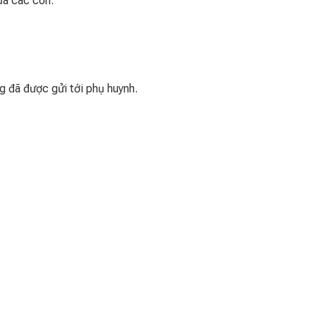
ủa các con.
 đã được gửi tới phụ huynh.