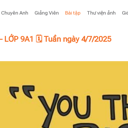
i Chuyên Anh
Giảng Viên
Bài tập
Thư viện ảnh
Gi
 LỚP 9A1 🗓 Tuần ngày 4/7/2025