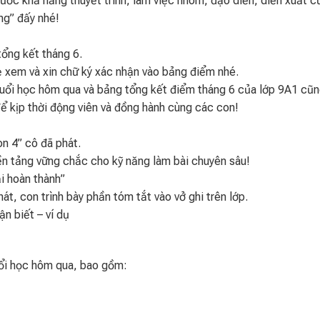
ước khả năng thuyết trình, làm việc nhóm, đạo diễn, diễn xuất c
ng” đấy nhé!
ổng kết tháng 6.
xem và xin chữ ký xác nhận vào bảng điểm nhé.
uổi học hôm qua và bảng tổng kết điểm tháng 6 của lớp 9A1 cũng
để kịp thời động viên và đồng hành cùng các con!
n 4” cô đã phát.
nền tảng vững chắc cho kỹ năng làm bài chuyên sâu!
ại hoàn thành”
t, con trình bày phần tóm tắt vào vở ghi trên lớp.
ận biết – ví dụ
uổi học hôm qua, bao gồm: