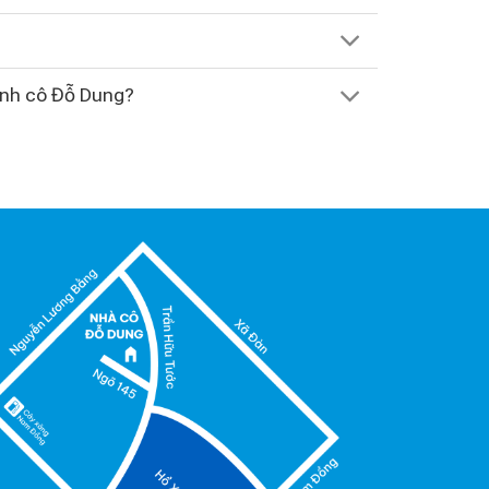
Anh cô Đỗ Dung?