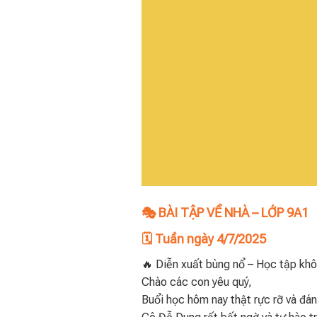
🎭 BÀI TẬP VỀ NHÀ – LỚP 9A1
🗓 Tuần ngày 4/7/2025
🔥 Diễn xuất bùng nổ – Học tập kh
Chào các con yêu quý,
Buổi học hôm nay thật rực rỡ và đá