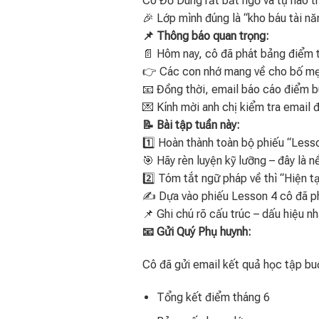
Cô Đỗ Dung rất bất ngờ và tự hào tr
🎉 Lớp mình đúng là “kho báu tài nă
📌 Thông báo quan trọng:
📄 Hôm nay, cô đã phát bảng điểm t
👉 Các con nhớ mang về cho bố mẹ 
📧 Đồng thời, email báo cáo điểm b
💌 Kính mời anh chị kiểm tra email 
📝 Bài tập tuần này:
1️⃣ Hoàn thành toàn bộ phiếu “Lesso
🎯 Hãy rèn luyện kỹ lưỡng – đây là 
2️⃣ Tóm tắt ngữ pháp về thì “Hiện t
✍️ Dựa vào phiếu Lesson 4 cô đã phá
📌 Ghi chú rõ cấu trúc – dấu hiệu nh
📧 Gửi Quý Phụ huynh:
Cô đã gửi email kết quả học tập b
Tổng kết điểm tháng 6