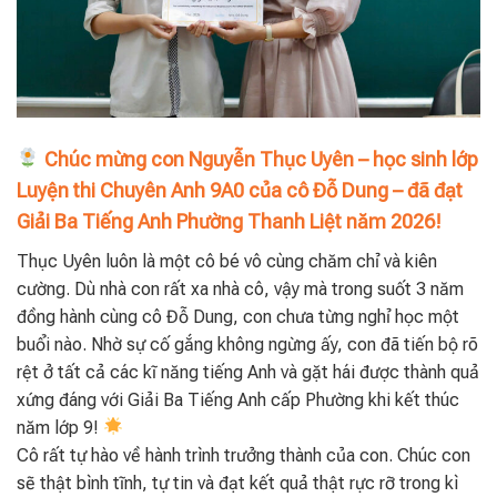
Chúc mừng con Nguyễn Thục Uyên – học sinh lớp
Luyện thi Chuyên Anh 9A0 của cô Đỗ Dung – đã đạt
Giải Ba Tiếng Anh Phường Thanh Liệt năm 2026!
Thục Uyên luôn là một cô bé vô cùng chăm chỉ và kiên
cường. Dù nhà con rất xa nhà cô, vậy mà trong suốt 3 năm
đồng hành cùng cô Đỗ Dung, con chưa từng nghỉ học một
buổi nào. Nhờ sự cố gắng không ngừng ấy, con đã tiến bộ rõ
rệt ở tất cả các kĩ năng tiếng Anh và gặt hái được thành quả
xứng đáng với Giải Ba Tiếng Anh cấp Phường khi kết thúc
năm lớp 9!
Cô rất tự hào về hành trình trưởng thành của con. Chúc con
sẽ thật bình tĩnh, tự tin và đạt kết quả thật rực rỡ trong kì